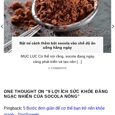
Bật mí cách thêm bột socola vào chế độ ăn
uống hằng ngày
MỤC LỤC Có thể nói rằng, socola đang ngày
càng phát triển và tạo nên [...]
2 COMMENTS
ONE THOUGHT ON “
9 LỢI ÍCH SỨC KHỎE ĐÁNG
NGẠC NHIÊN CỦA SOCOLA NÓNG
”
Pingback:
5 Bước đơn giản để cơ thể bạn trở nên khỏe
mạnh - ZingSweets