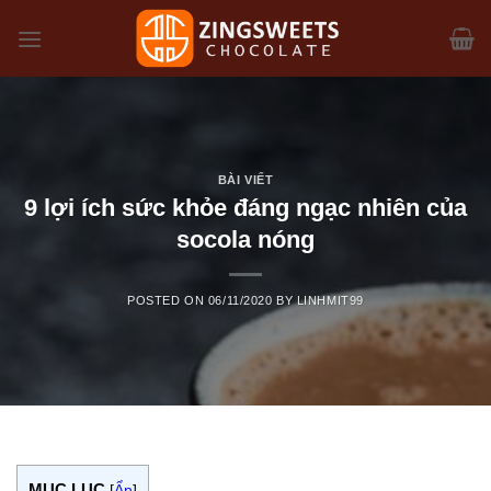
Skip
to
content
BÀI VIẾT
9 lợi ích sức khỏe đáng ngạc nhiên của
socola nóng
POSTED ON
06/11/2020
BY
LINHMIT99
MỤC LỤC
[
Ẩn
]