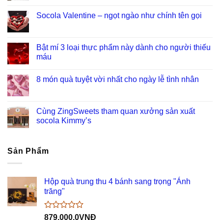
Socola Valentine – ngọt ngào như chính tên gọi
Bật mí 3 loại thực phẩm này dành cho người thiếu
máu
8 món quà tuyệt vời nhất cho ngày lễ tình nhân
Cùng ZingSweets tham quan xưởng sản xuất
socola Kimmy’s
Sản Phẩm
Hộp quà trung thu 4 bánh sang trọng "Ánh
trăng"
Được
879.000,0
VNĐ