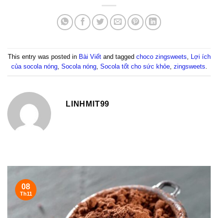
This entry was posted in
Bài Viết
and tagged
choco zingsweets
,
Lợi ích
của socola nóng
,
Socola nóng
,
Socola tốt cho sức khỏe
,
zingsweets
.
LINHMIT99
08
Th11