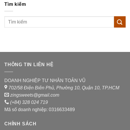
0
Tìm kiếm
5
sao
THÔNG TIN LIÊN HỆ
DOANH NGHIỆP TƯ NHÂN TOẢN VŨ
702/58 Điện Biên Phủ, Phường 10, Quận 10, TP.HCM
zingsweets@gmail.com
(+84) 328 024 719
Mã số doanh nghiệp: 0316633489
CHÍNH SÁCH