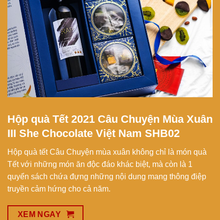
Hộp quà Tết 2021 Câu Chuyện Mùa Xuân
III She Chocolate Việt Nam SHB02
Hộp quà tết Câu Chuyện mùa xuân không chỉ là món quà
Tết với những món ăn độc đáo khác biệt, mà còn là 1
quyển sách chứa đựng những nội dung mang thông điệp
truyền cảm hứng cho cả năm.
XEM NGAY