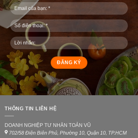
THÔNG TIN LIÊN HỆ
DOANH NGHIỆP TƯ NHÂN TOẢN VŨ
702/58 Điện Biên Phủ, Phường 10, Quận 10, TP.HCM