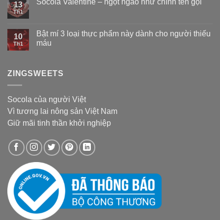
Socola Valentine – ngọt ngào như chính tên gọi
13
Th1
Bật mí 3 loại thực phẩm này dành cho người thiếu
10
máu
Th1
ZINGSWEETS
Socola của người Việt
Vì tương lai nông sản Việt Nam
Giữ mãi tinh thần khởi nghiệp