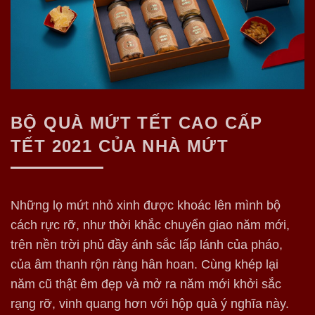
BỘ QUÀ MỨT TẾT CAO CẤP
TẾT 2021 CỦA NHÀ MỨT
Những lọ mứt nhỏ xinh được khoác lên mình bộ
cách rực rỡ, như thời khắc chuyển giao năm mới,
trên nền trời phủ đầy ánh sắc lấp lánh của pháo,
của âm thanh rộn ràng hân hoan. Cùng khép lại
năm cũ thật êm đẹp và mở ra năm mới khởi sắc
rạng rỡ, vinh quang hơn với hộp quà ý nghĩa này.