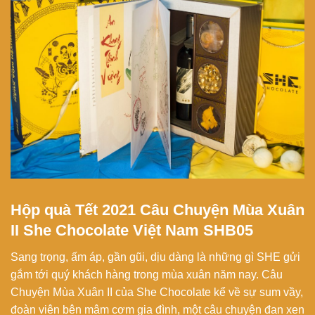
Hộp quà Tết 2021 Câu Chuyện Mùa Xuân
II She Chocolate Việt Nam SHB05
Sang trọng, ấm áp, gần gũi, dịu dàng là những gì SHE gửi
gắm tới quý khách hàng trong mùa xuân năm nay. Câu
Chuyện Mùa Xuân II của She Chocolate kể về sự sum vầy,
đoàn viên bên mâm cơm gia đình, một câu chuyện đan xen