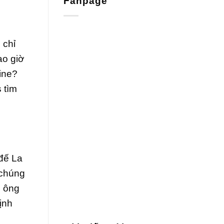
Fanpage
 chỉ
ao giờ
ine?
 tìm
 đế La
 chúng
n ông
ịnh