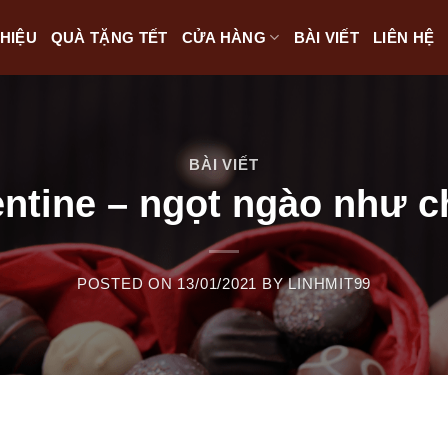
THIỆU
QUÀ TẶNG TẾT
CỬA HÀNG
BÀI VIẾT
LIÊN HỆ
BÀI VIẾT
ntine – ngọt ngào như c
POSTED ON
13/01/2021
BY
LINHMIT99