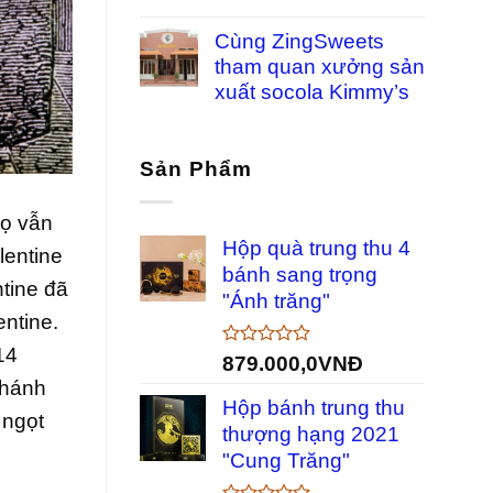
Cùng ZingSweets
tham quan xưởng sản
xuất socola Kimmy’s
Sản Phẩm
Họ vẫn
Hộp quà trung thu 4
lentine
bánh sang trọng
ntine đã
"Ánh trăng"
entine.
14
Được
879.000,0
VNĐ
xếp
Thánh
hạng
Hộp bánh trung thu
0
 ngọt
5
thượng hạng 2021
sao
"Cung Trăng"