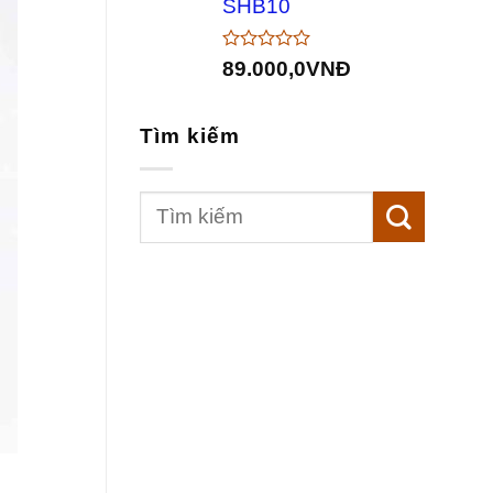
SHB10
Được
89.000,0
VNĐ
xếp
hạng
0
Tìm kiếm
5
sao