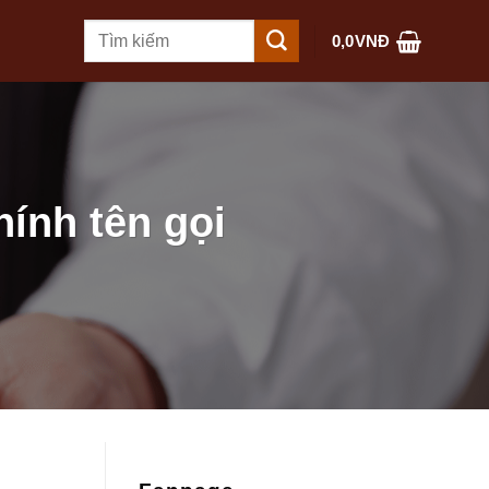
Tìm
0,0
VNĐ
kiếm:
hính tên gọi