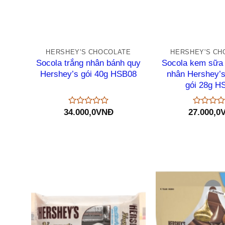
+
+
HERSHEY'S CHOCOLATE
HERSHEY'S CH
Socola trắng nhân bánh quy
Socola kem sữa
Hershey’s gói 40g HSB08
nhân Hershey’
gói 28g H
34.000,0
VNĐ
27.000,0
Được
Được
xếp
xếp
hạng
hạng
0
0
5
5
sao
sao