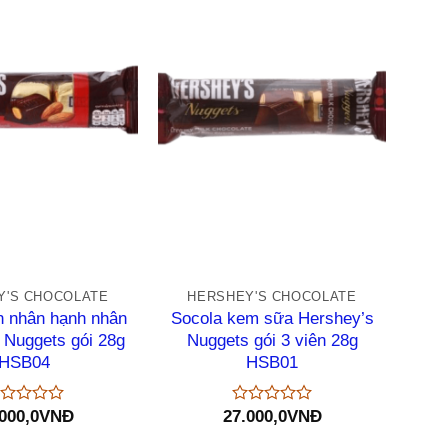
+
Y'S CHOCOLATE
HERSHEY'S CHOCOLATE
n nhân hạnh nhân
Socola kem sữa Hershey’s
 Nuggets gói 28g
Nuggets gói 3 viên 28g
HSB04
HSB01
000,0
VNĐ
27.000,0
VNĐ
ược
Được
p
xếp