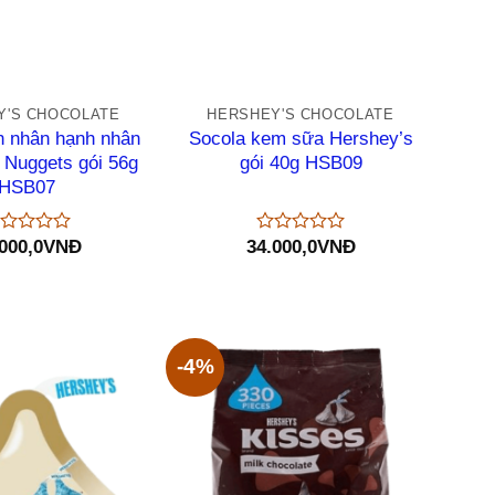
+
Y'S CHOCOLATE
HERSHEY'S CHOCOLATE
n nhân hạnh nhân
Socola kem sữa Hershey’s
 Nuggets gói 56g
gói 40g HSB09
HSB07
000,0
VNĐ
34.000,0
VNĐ
ược
Được
p
xếp
ng
hạng
0
5
o
sao
-4%