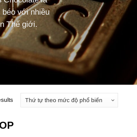
 béo với nhiều
n Thế giới.
esults
HOP