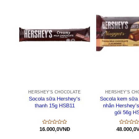
+
+
HERSHEY'S CHOCOLATE
HERSHEY'S CH
Socola sữa Hershey’s
Socola kem sữa
thanh 15g HSB11
nhân Hershey’
gói 56g H
16.000,0
VNĐ
48.000,0
Được
Được
xếp
xếp