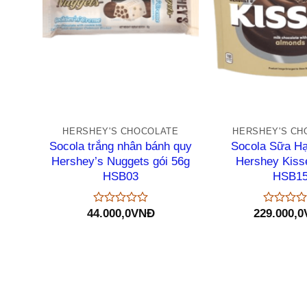
+
+
HERSHEY'S CHOCOLATE
HERSHEY'S CH
Socola trắng nhân bánh quy
Socola Sữa H
Hershey’s Nuggets gói 56g
Hershey Kiss
HSB03
HSB1
44.000,0
VNĐ
229.000,0
Được
Được
xếp
xếp
hạng
hạng
0
0
5
5
sao
sao