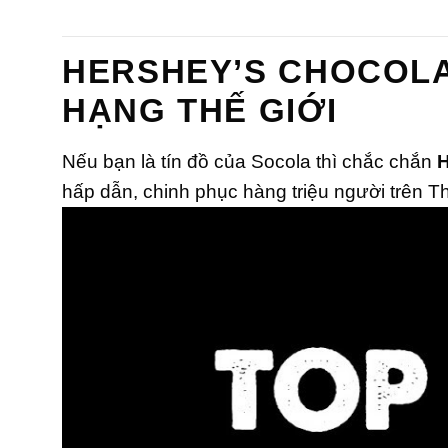
hạng
hạng
0
0
5
5
sao
sao
HERSHEY’S CHOCOLA
HẠNG THẾ GIỚI
Nếu bạn là tín đồ của Socola thì chắc chắn
H
hấp dẫn, chinh phục hàng triệu người trên 