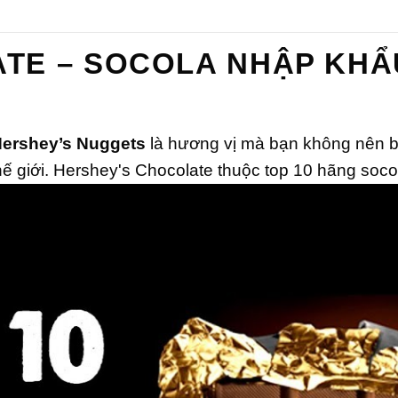
hạng
hạ
0
0
5
5
sao
sa
TE – SOCOLA NHẬP KHẨ
ershey’s Nuggets
là hương vị mà bạn không nên b
Thế giới. Hershey's Chocolate thuộc top 10 hãng so