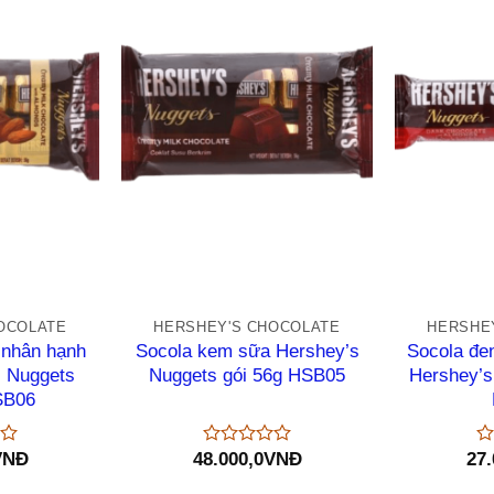
+
+
OCOLATE
HERSHEY'S CHOCOLATE
HERSHE
 nhân hạnh
Socola kem sữa Hershey’s
Socola đe
s Nuggets
Nuggets gói 56g HSB05
Hershey’s
SB06
VNĐ
48.000,0
VNĐ
27.
Được
Đ
xếp
xế