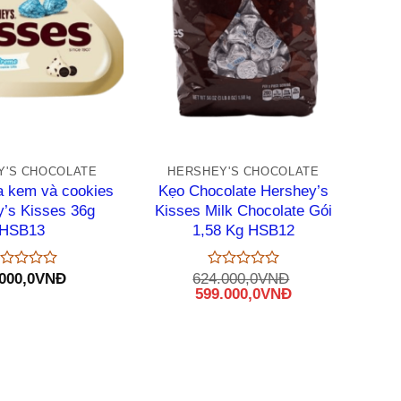
+
Y'S CHOCOLATE
HERSHEY'S CHOCOLATE
a kem và cookies
Kẹo Chocolate Hershey’s
’s Kisses 36g
Kisses Milk Chocolate Gói
HSB13
1,58 Kg HSB12
000,0
VNĐ
624.000,0
VNĐ
ược
Được
Giá
Giá
599.000,0
VNĐ
p
xếp
gốc
hiện
ng
hạng
là:
0
tại
5
624.000,0VNĐ.
là:
o
sao
599.000,0VNĐ.