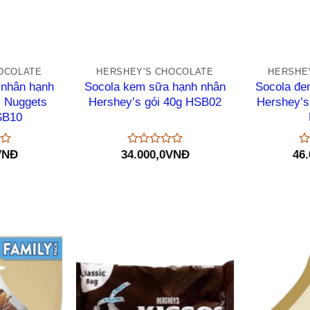
+
+
OCOLATE
HERSHEY'S CHOCOLATE
HERSHE
 nhân hạnh
Socola kem sữa hạnh nhân
Socola đe
s Nuggets
Hershey’s gói 40g HSB02
Hershey’s
SB10
VNĐ
34.000,0
VNĐ
46.
Được
Đ
xếp
xế
hạng
hạ
0
0
5
5
sao
sa