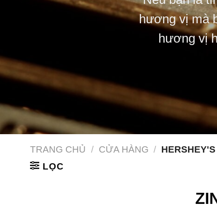
hương vị mà b
hương vị h
TRANG CHỦ
/
CỬA HÀNG
/
HERSHEY'S
LỌC
ZI