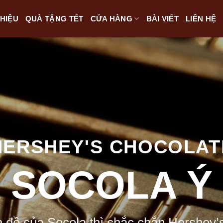
THIỆU
QUÀ TẶNG TẾT
CỬA HÀNG
BÀI VIẾT
LIÊN HỆ
HERSHEY'S CHOCOLAT
SOCOLA Ý
n đồ của Socola thì chắc chắn Hershey’