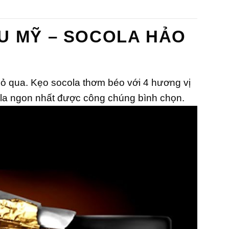
ng
hạng
0
5
o
sao
U MỸ – SOCOLA HẢO
ỏ qua. Kẹo socola thơm béo với 4 hương vị
cola ngon nhất được công chúng bình chọn.