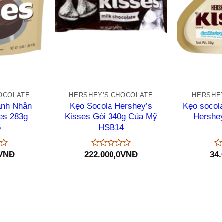
+
+
OCOLATE
HERSHEY'S CHOCOLATE
HERSHE
ạnh Nhân
Kẹo Socola Hershey’s
Kẹo socol
es 283g
Kisses Gói 340g Của Mỹ
Hershey
5
HSB14
VNĐ
222.000,0
VNĐ
34.
Được
Đ
xếp
xế
hạng
hạ
0
0
5
5
sao
sa