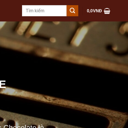
Tìm
0,0
VNĐ
kiếm:
E
s Chocolate là