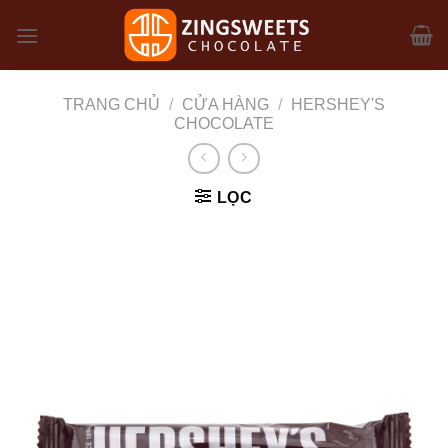
Skip
to
content
TRANG CHỦ
/
CỬA HÀNG
/
HERSHEY'S
CHOCOLATE
LỌC