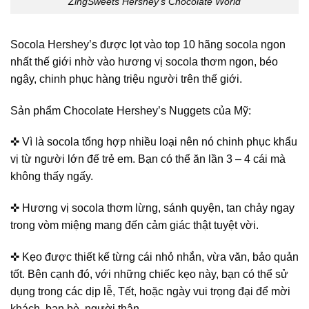
ZingSweets Hershey’s Chocolate World
Socola Hershey’s được lọt vào top 10 hãng socola ngon
nhất thế giới nhờ vào hương vị socola thơm ngon, béo
ngậy, chinh phục hàng triệu người trên thế giới.
Sản phẩm Chocolate Hershey’s Nuggets của Mỹ:
✜ Vì là socola tổng hợp nhiều loại nên nó chinh phục khẩu
vị từ người lớn đế trẻ em. Bạn có thể ăn lần 3 – 4 cái mà
không thấy ngấy.
✜ Hương vị socola thơm lừng, sánh quyện, tan chảy ngay
trong vòm miệng mang đến cảm giác thật tuyệt vời.
✜ Kẹo được thiết kế từng cái nhỏ nhắn, vừa văn, bảo quản
tốt. Bên cạnh đó, với những chiếc kẹo này, bạn có thể sử
dụng trong các dịp lễ, Tết, hoặc ngày vui trọng đại để mời
khách, bạn bè, người thân.