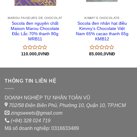
MAROU FAISEURS DE CHOCOLAT
KIMMY'S CHOCOLATE
Socola đen nguyên chất
Socola đen nhân hạt điều
Maison Marou Chocolate
Kimmy’s Chocolate Việt
Đắc Lắc 70% thanh 80g
Nam 65% cacao thanh 65g
MRB11
KMB12
110.000,0
VNĐ
85.000,0
VNĐ
Được
Được
xếp
xếp
hạng
hạng
0
0
5
5
sao
sao
THÔNG TIN LIÊN HỆ
DOANH NGHIỆP TƯ NHÂN TOẢN VŨ
702/58 Điện Biên Phủ, Phường 10, Quận 10, TP.HCM
zingsweets@gmail.com
(+84) 328 024 719
Mã số doanh nghiệp: 0316633489