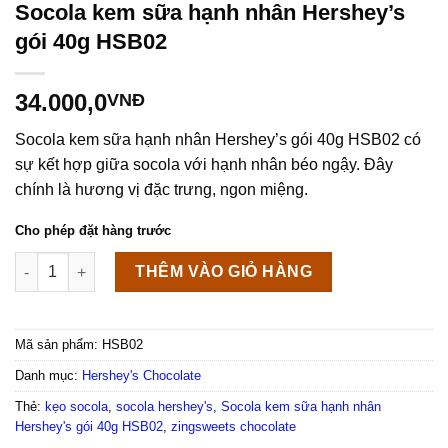
Socola kem sữa hạnh nhân Hershey’s
gói 40g HSB02
34.000,0
VNĐ
Socola kem sữa hạnh nhân Hershey’s gói 40g HSB02 có
sự kết hợp giữa socola với hạnh nhân béo ngậy. Đây
chính là hương vị đặc trưng, ngon miệng.
Cho phép đặt hàng trước
Socola kem sữa hạnh nhân Hershey's gói 40g HSB02 số lượng
THÊM VÀO GIỎ HÀNG
Mã sản phẩm:
HSB02
Danh mục:
Hershey's Chocolate
Thẻ:
kẹo socola
,
socola hershey's
,
Socola kem sữa hạnh nhân
Hershey's gói 40g HSB02
,
zingsweets chocolate