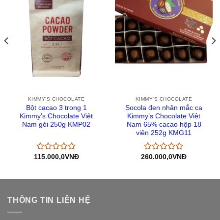
KIMMY'S CHOCOLATE
KIMMY'S CHOCOLATE
Bột cacao 3 trong 1
Socola đen nhân mắc ca
Kimmy’s Chocolate Việt
Kimmy’s Chocolate Việt
Nam gói 250g KMP02
Nam 65% cacao hộp 18
viên 252g KMG11
115.000,0
VNĐ
260.000,0
VNĐ
Được
Được
xếp
xếp
hạng
hạng
0
0
5
5
sao
sao
THÔNG TIN LIÊN HỆ