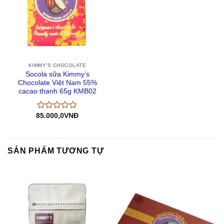
KIMMY'S CHOCOLATE
Socola sữa Kimmy’s
Chocolate Việt Nam 55%
cacao thanh 65g KMB02
85.000,0
VNĐ
Được
xếp
hạng
0
5
SẢN PHẨM TƯƠNG TỰ
sao