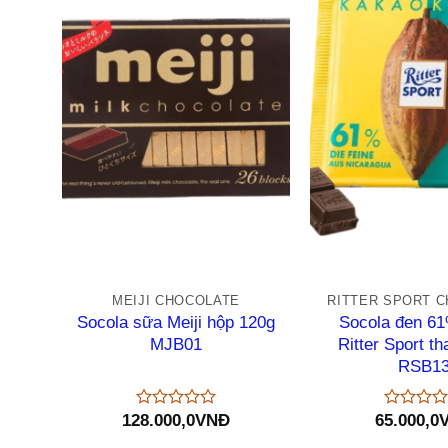
+
+
MEIJI CHOCOLATE
RITTER SPORT 
Socola sữa Meiji hộp 120g
Socola đen 6
MJB01
Ritter Sport t
RSB1
128.000,0
VNĐ
65.000,0
Được
Được
xếp
xếp