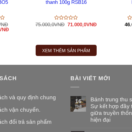
BO5
thanh 100g RSB16
Giá
Giá
VNĐ
75.000,0
VNĐ
71.000,0
VNĐ
46.
Được
Đ
Giá
gốc
hiện
VNĐ
xếp
xế
hiện
là:
tại
hạng
hạ
tại
0
75.000,0VNĐ.
là:
0
5
5
VNĐ.
là:
71.000,0VNĐ.
sao
sa
390.000,0VNĐ.
XEM THÊM SẢN PHẨM
 SÁCH
BÀI VIẾT MỚI
ách và quy định chung
Bánh trung thu 
16
Sự kết hợp đầy t
Th8
ách vận chuyển.
giữa truyền thố
hiện đại
ch đổi trả sản phẩm