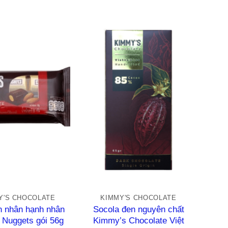
ng
hạng
0
5
o
sao
+
Y'S CHOCOLATE
KIMMY'S CHOCOLATE
n nhân hạnh nhân
Socola đen nguyên chất
 Nuggets gói 56g
Kimmy’s Chocolate Việt