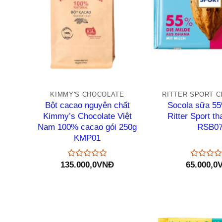
+
+
KIMMY'S CHOCOLATE
RITTER SPORT 
Bột cacao nguyên chất
Socola sữa 5
Kimmy’s Chocolate Việt
Ritter Sport t
Nam 100% cacao gói 250g
RSB0
KMP01
135.000,0
VNĐ
65.000,0
Được
Được
xếp
xếp
hạng
hạng
0
0
5
5
sao
sao