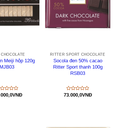
+
I CHOCOLATE
RITTER SPORT CHOCOLATE
n Meiji hộp 120g
Socola đen 50% cacao
MJB03
Ritter Sport thanh 100g
RSB03
.000,0
VNĐ
73.000,0
VNĐ
ược
Được
p
xếp
ng
hạng
0
5
o
sao