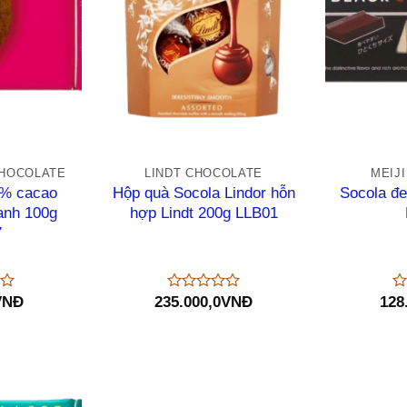
+
+
CHOCOLATE
LINDT CHOCOLATE
MEIJ
5% cacao
Hộp quà Socola Lindor hỗn
Socola đe
hanh 100g
hợp Lindt 200g LLB01
7
VNĐ
235.000,0
VNĐ
128
Được
Đ
xếp
xế
hạng
hạ
0
0
5
5
sao
sa