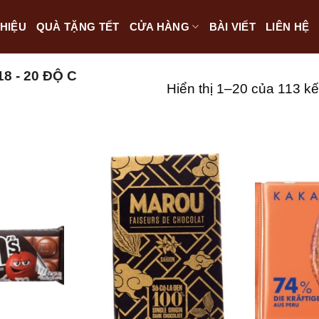
THIỆU
QUÀ TẶNG TẾT
CỬA HÀNG
BÀI VIẾT
LIÊN HỆ
8 - 20 ĐỘ C
Hiển thị 1–20 của 113 kế