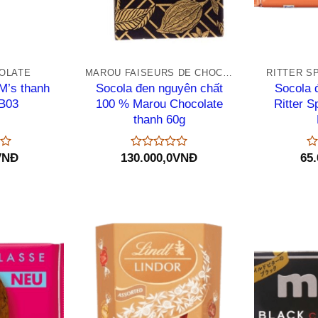
+
+
OLATE
MAROU FAISEURS DE CHOCOLAT
RITTER S
M’s thanh
Socola đen nguyên chất
Socola 
B03
100 % Marou Chocolate
Ritter S
thanh 60g
VNĐ
130.000,0
VNĐ
65.
Được
Đ
xếp
xế
hạng
hạ
0
0
5
5
sao
sa