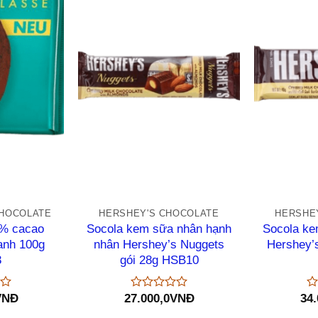
+
+
CHOCOLATE
HERSHEY'S CHOCOLATE
HERSHE
1% cacao
Socola kem sữa nhân hạnh
Socola ke
hanh 100g
nhân Hershey’s Nuggets
Hershey’
3
gói 28g HSB10
VNĐ
27.000,0
VNĐ
34.
Được
Đ
xếp
xế