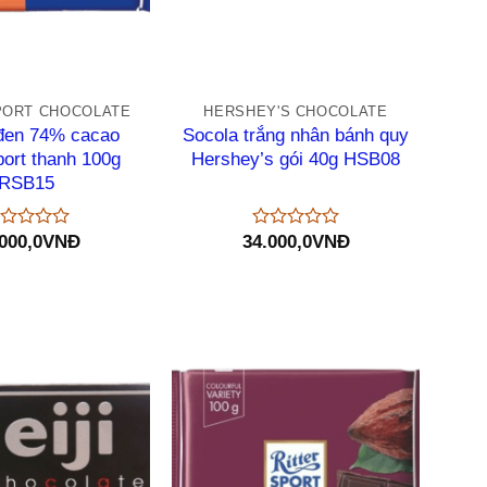
+
PORT CHOCOLATE
HERSHEY'S CHOCOLATE
đen 74% cacao
Socola trắng nhân bánh quy
port thanh 100g
Hershey’s gói 40g HSB08
RSB15
000,0
VNĐ
34.000,0
VNĐ
ược
Được
p
xếp
ng
hạng
0
5
o
sao