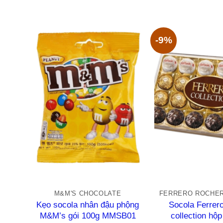
hạng
hạng
0
0
5
5
sao
sao
-9%
+
+
M&M'S CHOCOLATE
Kẹo socola nhân đậu phộng
Socola Ferrer
M&M’s gói 100g MMSB01
collection hộp