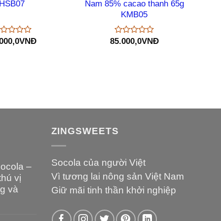
HSB07
Nam 85% cacao thanh 65g
KMB05
000,0
VNĐ
85.000,0
VNĐ
ược
Được
p
xếp
ng
hạng
0
5
o
sao
ZINGSWEETS
Socola của người Việt
socola –
Vì tương lai nông sản Việt Nam
hú vị
ng và
Giữ mãi tinh thần khởi nghiệp