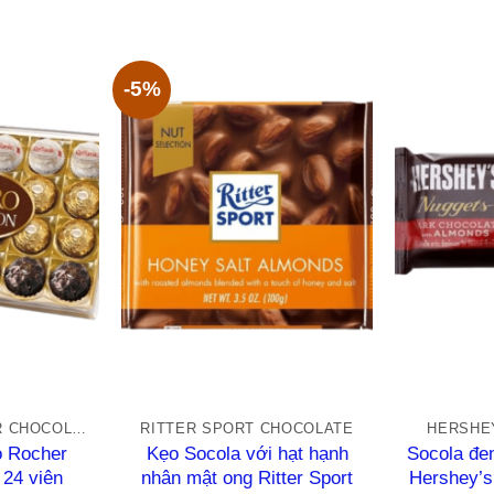
hạng
hạ
0
0
5
5
sao
sa
-5%
+
+
FERRERO ROCHER CHOCOLATE
RITTER SPORT CHOCOLATE
HERSHE
o Rocher
Kẹo Socola với hạt hạnh
Socola đe
 24 viên
nhân mật ong Ritter Sport
Hershey’s