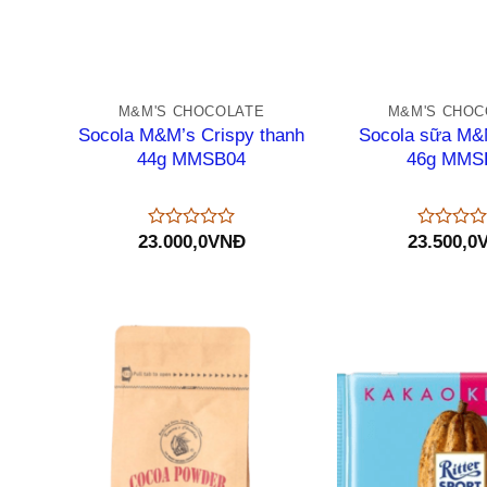
+
+
M&M'S CHOCOLATE
M&M'S CHOC
Socola M&M’s Crispy thanh
Socola sữa M&
44g MMSB04
46g MMS
23.000,0
VNĐ
23.500,0
Được
Được
xếp
xếp
hạng
hạng
0
0
5
5
sao
sao