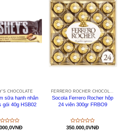
+
Y'S CHOCOLATE
FERRERO ROCHER CHOCOLATE
m sữa hạnh nhân
Socola Ferrero Rocher hộp
s gói 40g HSB02
24 viên 300gr FRBO9
000,0
VNĐ
350.000,0
VNĐ
ược
Được
p
xếp