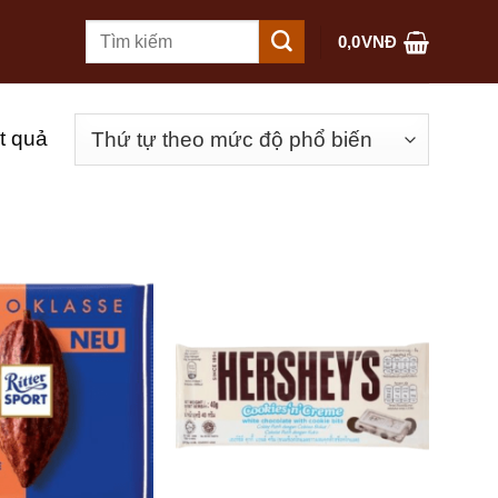
Tìm
0,0
VNĐ
kiếm:
t quả