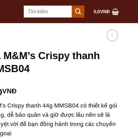
Tìm
0,0
VNĐ
kiếm:
 M&M’s Crispy thanh
MSB04
0
VNĐ
s Crispy thanh 44g MMSB04 có thiết kế gói
ng, dễ bảo quản và giữ được lâu nên sẽ là
yệt vời để bạn đồng hành trong các chuyến
ngoại