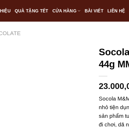
THIỆU
QUÀ TẶNG TẾT
CỬA HÀNG
BÀI VIẾT
LIÊN HỆ
COLATE
Socola
44g M
23.000,
Socola M&M’
nhỏ tiện dụ
sản phẩm tu
đi chơi, dã 