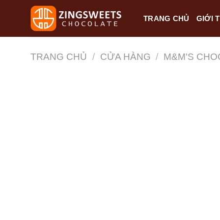
Skip
TRANG CHỦ
GIỚI 
to
content
TRANG CHỦ
/
CỬA HÀNG
/
M&M'S CHO