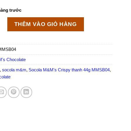
hàng trước
s Crispy thanh 44g MMSB04 số lượng
THÊM VÀO GIỎ HÀNG
MMSB04
's Chocolate
,
socola m&m
,
Socola M&M's Crispy thanh 44g MMSB04
,
colate