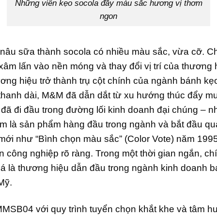
Những viên kẹo socola đầy màu sắc hương vị thơm
ngon
nâu sữa thành socola có nhiều màu sắc, vừa cỡ. C
ể xâm lấn vào nền móng và thay đổi vị trí của thương
ng hiệu trở thành trụ cột chính của ngành bánh kẹo
thanh dài, M&M đã dẫn dắt từ xu hướng thúc đẩy mu
đã đi đầu trong đường lối kinh doanh đại chúng –
em là sản phẩm hàng đầu trong ngành và bắt đầu q
mới như “Bình chọn màu sắc” (Color Vote) năm 1995,
 công nghiệp rõ ràng. Trong một thời gian ngắn, c
iá là thương hiệu dẫn đầu trong ngành kinh doanh
Mỹ.
SB04 với quy trình tuyển chọn khắt khe và tâm huy