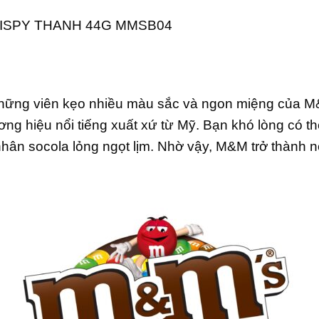
ISPY THANH 44G MMSB04
h những viên kẹo nhiều màu sắc và ngon miệng của 
ng hiệu nổi tiếng xuất xứ từ Mỹ. Bạn khó lòng có t
 nhân socola lỏng ngọt lịm. Nhờ vậy, M&M trở thành