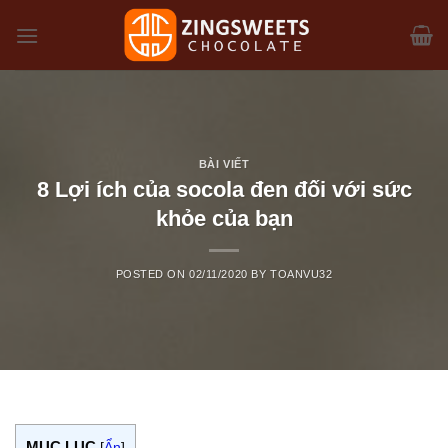
Skip
to
content
BÀI VIẾT
8 Lợi ích của socola đen đối với sức
khỏe của bạn
POSTED ON
02/11/2020
BY
TOANVU32
MỤC LỤC
[
Ẩn
]