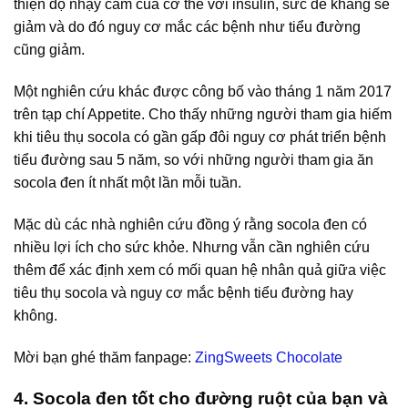
thiện độ nhạy cảm của cơ thể với insulin, sức đề kháng sẽ
giảm và do đó nguy cơ mắc các bệnh như tiểu đường
cũng giảm.
Một nghiên cứu khác được công bố vào tháng 1 năm 2017
trên tạp chí Appetite. Cho thấy những người tham gia hiếm
khi tiêu thụ socola có gần gấp đôi nguy cơ phát triển bệnh
tiểu đường sau 5 năm, so với những người tham gia ăn
socola đen ít nhất một lần mỗi tuần.
Mặc dù các nhà nghiên cứu đồng ý rằng socola đen có
nhiều lợi ích cho sức khỏe. Nhưng vẫn cần nghiên cứu
thêm để xác định xem có mối quan hệ nhân quả giữa việc
tiêu thụ socola và nguy cơ mắc bệnh tiểu đường hay
không.
Mời bạn ghé thăm fanpage:
ZingSweets Chocolate
4. Socola đen tốt cho đường ruột của bạn và