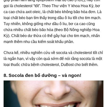
gọi là cholesterol “tốt”. Theo Thư viện Y khoa Hoa Kỳ, bơ
ca cao chứa axit oleic, là chất béo không bão hòa đơn. Là
loại chất béo bạn tìm thấy trong dầu ô liu tốt cho tim mạch.
Tuy nhiên, không giống như dầu ô liu, bơ ca cao cũng
chứa nhiều chất béo bão hòa (theo Bộ Nông nghiệp Hoa
Kỳ). Chất béo dư thừa có thể gây hại cho tim mạch, nhấn
mạnh thêm nhu cầu kiểm soát khẩu phần.
Chưa kể, nhiều nghiên cứu về socola và cholesterol tốt chỉ
là ngắn hạn, vì vậy còn quá sớm để nói rằng socola là một
loại thuốc chữa bệnh cholesterol, DuBost cho biết thêm.
8. Socola đen bổ dưỡng – và ngon!