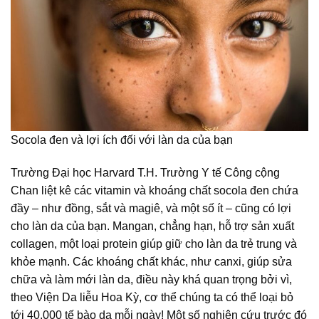
Socola đen và lợi ích đối với làn da của bạn
Trường Đại học Harvard T.H. Trường Y tế Công cộng
Chan liệt kê các vitamin và khoáng chất socola đen chứa
đầy – như đồng, sắt và magiê, và một số ít – cũng có lợi
cho làn da của bạn. Mangan, chẳng hạn, hỗ trợ sản xuất
collagen, một loại protein giúp giữ cho làn da trẻ trung và
khỏe mạnh. Các khoáng chất khác, như canxi, giúp sửa
chữa và làm mới làn da, điều này khá quan trọng bởi vì,
theo Viện Da liễu Hoa Kỳ, cơ thể chúng ta có thể loại bỏ
tới 40.000 tế bào da mỗi ngày! Một số nghiên cứu trước đó