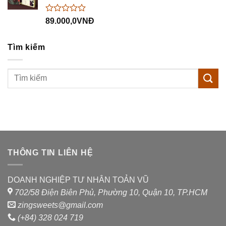
sao
Được
89.000,0
VNĐ
xếp
hạng
0
Tìm kiếm
5
sao
THÔNG TIN LIÊN HỆ
DOANH NGHIỆP TƯ NHÂN TOẢN VŨ
702/58 Điện Biên Phủ, Phường 10, Quận 10, TP.HCM
zingsweets@gmail.com
(+84) 328 024 719