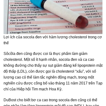
Lợi ích của socola đen với hàm lượng cholesterol trong cơ
thể
Sôcôla đen cũng được coi là thực phẩm làm giảm
cholesterol. Một số ít hạnh nhân, socola đen và ca cao
không đường cho thấy sự sụt giảm đáng kể lipoprotein mật
độ thấp (LDL), còn được gọi là cholesterol “xấu”, với số
lượng cao có thể làm tắc nghẽn động mạch, trong một
nghiên cứu được công bố vào tháng 11 năm 2017 trên Tạp
chí của Hiệp hội Tim mạch Hoa Kỳ.
DuBost cho biết bơ ca cao trong socola đen cũng có thể
góp phần làm tăng lipoprotein mật độ cao (HDL), hay còn