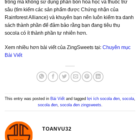
trồng mà không sử dụng phân bón hóa học và thuốc trừ
sâu (tìm kiếm các sản phẩm được Chứng nhận của
Rainforest Alliance) và khuyên bạn nên luôn kiểm tra danh
sách thành phần để đảm bảo rằng bạn đang tiêu thụ
socola có ít thành phần tự nhiên hơn.
Xem nhiều hơn bài viết của ZingSweets tại:
Chuyên mục
Bài Viết
This entry was posted in
Bài Viết
and tagged
lợi ích socola đen
,
socola
,
socola đen
,
socola đen zingsweets
.
TOANVU32