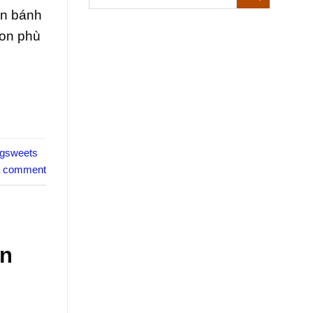
ón bánh
gon phù
ngsweets
a comment
ơn