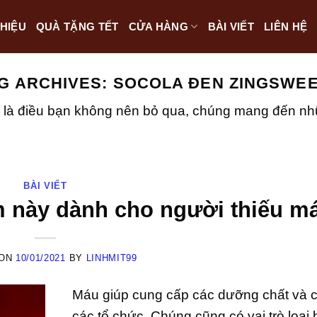
THIỆU
QUÀ TẶNG TẾT
CỬA HÀNG
BÀI VIẾT
LIÊN HỆ
G ARCHIVES:
SOCOLA ĐEN ZINGSWE
 là điều bạn không nên bỏ qua, chúng mang đến nhữn
BÀI VIẾT
ẩm này dành cho người thiếu m
 ON
10/01/2021
BY
LINHMIT99
Máu giúp cung cấp các dưỡng chất và c
các tổ chức. Chúng cũng có vai trò loại