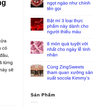
ng
ngọt ngào như chính
tên gọi
Bật mí 3 loại thực
phẩm này dành cho
người thiếu máu
 cửa
8 món quà tuyệt vời
n có
nhất cho ngày lễ tình
nhân
 đâu,
ã từng
Cùng ZingSweets
 này sẽ
tham quan xưởng sản
xuất socola Kimmy’s
Sản Phẩm