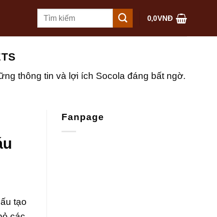
Tìm
0,0
VNĐ
kiếm:
ETS
g thông tin và lợi ích Socola đáng bất ngờ.
Fanpage
áu
ấu tạo
 bỏ các