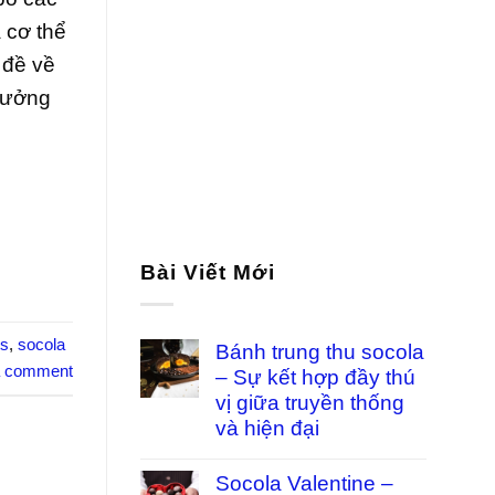
 cơ thể
 đề về
hưởng
Bài Viết Mới
ts
,
socola
Bánh trung thu socola
a comment
– Sự kết hợp đầy thú
vị giữa truyền thống
và hiện đại
Socola Valentine –