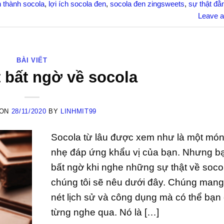
h thành socola
,
lợi ích socola đen
,
socola đen zingsweets
,
sự thật đằ
Leave 
BÀI VIẾT
t bất ngờ về socola
 ON
28/11/2020
BY
LINHMIT99
Socola từ lâu được xem như là một mó
nhẹ đáp ứng khẩu vị của bạn. Nhưng b
bất ngờ khi nghe những sự thật về soc
chúng tôi sẽ nêu dưới đây. Chúng mang
nét lịch sử và công dụng mà có thể bạn
từng nghe qua. Nó là […]