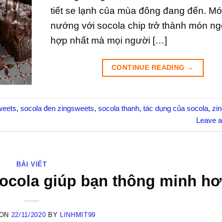
tiết se lạnh của mùa đông đang đến. M
nướng với socola chip trở thành món n
hợp nhất mà mọi người […]
CONTINUE READING
→
weets
,
socola đen zingsweets
,
socola thanh
,
tác dụng của socola
,
zi
Leave 
BÀI VIẾT
 socola giúp bạn thông minh h
 ON
22/11/2020
BY
LINHMIT99