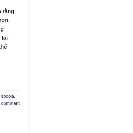
a rằng
hơn.
ng
tai
thể
 socola
,
a comment