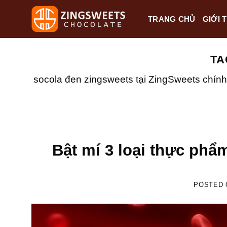
Skip
TRANG CHỦ
GIỚI 
to
content
TA
socola đen zingsweets tại ZingSweets chính
Bật mí 3 loại thực ph
POSTED