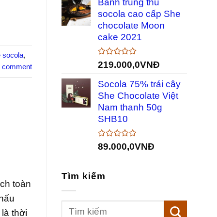
Bánh trung thu
0
5
socola cao cấp She
sao
chocolate Moon
cake 2021
ề socola
,
Được
219.000,0
VNĐ
a comment
xếp
hạng
Socola 75% trái cây
0
5
She Chocolate Việt
sao
Nam thanh 50g
SHB10
Được
89.000,0
VNĐ
xếp
hạng
0
Tìm kiếm
5
ch toàn
sao
 nấu
là thời