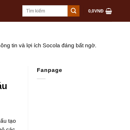
Tìm
0,0
VNĐ
kiếm:
g tin và lợi ích Socola đáng bất ngờ.
Fanpage
áu
ấu tạo
 bỏ các