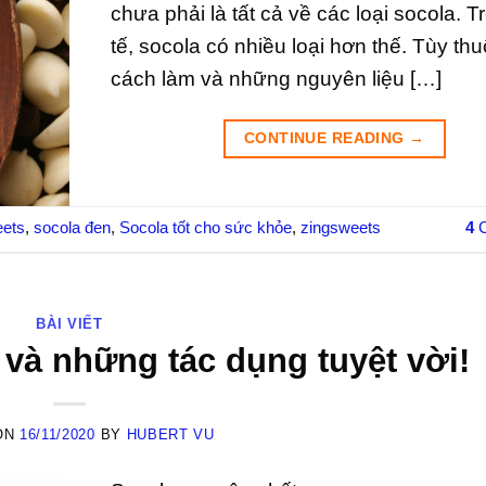
chưa phải là tất cả về các loại socola. T
tế, socola có nhiều loại hơn thế. Tùy th
cách làm và những nguyên liệu […]
CONTINUE READING
→
eets
,
socola đen
,
Socola tốt cho sức khỏe
,
zingsweets
4
C
BÀI VIẾT
và những tác dụng tuyệt vời!
ON
16/11/2020
BY
HUBERT VU