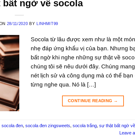
t bất ngờ về socola
 ON
28/11/2020
BY
LINHMIT99
Socola từ lâu được xem như là một mó
nhẹ đáp ứng khẩu vị của bạn. Nhưng b
bất ngờ khi nghe những sự thật về soc
chúng tôi sẽ nêu dưới đây. Chúng mang
nét lịch sử và công dụng mà có thể bạn
từng nghe qua. Nó là […]
CONTINUE READING
→
,
socola đen
,
socola đen zingsweets
,
socola trắng
,
sự thật bất ngờ v
Leave 