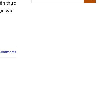
rên thực
uộc vào
omments