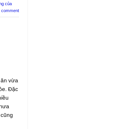
ng của
a comment
 ăn vừa
hỏe. Đặc
hiều
chưa
g cũng