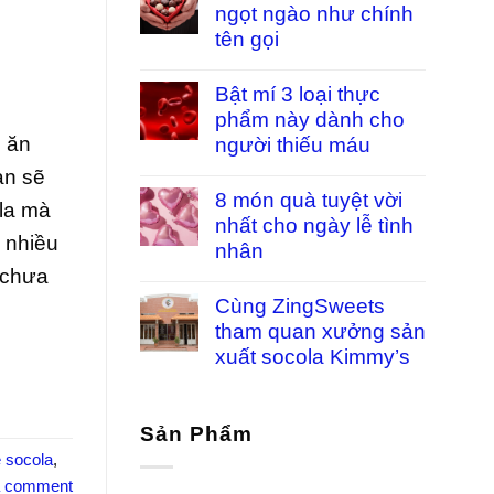
ngọt ngào như chính
tên gọi
Bật mí 3 loại thực
phẩm này dành cho
n ăn
người thiếu máu
ạn sẽ
8 món quà tuyệt vời
ola mà
nhất cho ngày lễ tình
 nhiều
nhân
 chưa
Cùng ZingSweets
tham quan xưởng sản
xuất socola Kimmy’s
Sản Phẩm
ề socola
,
a comment