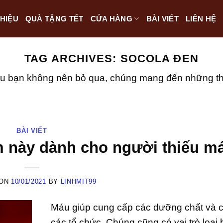
THIỆU
QUÀ TẶNG TẾT
CỬA HÀNG
BÀI VIẾT
LIÊN HỆ
TAG ARCHIVES:
SOCOLA ĐEN
iều bạn không nên bỏ qua, chúng mang đến những thôn
BÀI VIẾT
ẩm này dành cho người thiếu m
 ON
10/01/2021
BY
LINHMIT99
Máu giúp cung cấp các dưỡng chất và c
các tổ chức. Chúng cũng có vai trò loại