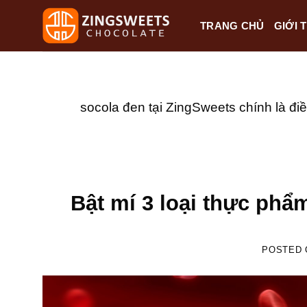
Skip
TRANG CHỦ
GIỚI 
to
content
socola đen tại ZingSweets chính là đ
Bật mí 3 loại thực ph
POSTED