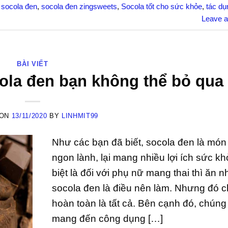
,
socola đen
,
socola đen zingsweets
,
Socola tốt cho sức khỏe
,
tác dụ
Leave 
BÀI VIẾT
ola đen bạn không thể bỏ qua
 ON
13/11/2020
BY
LINHMIT99
Như các bạn đã biết, socola đen là món
ngon lành, lại mang nhiều lợi ích sức k
biệt là đối với phụ nữ mang thai thì ăn n
socola đen là điều nên làm. Nhưng đó 
hoàn toàn là tất cả. Bên cạnh đó, chún
mang đến công dụng […]