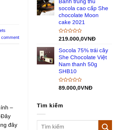
Bánh trung thu
0
5
socola cao cấp She
sao
chocolate Moon
cake 2021
ets
a comment
Được
219.000,0
VNĐ
xếp
hạng
Socola 75% trái cây
0
5
She Chocolate Việt
sao
Nam thanh 50g
SHB10
Được
89.000,0
VNĐ
xếp
hạng
0
Tìm kiếm
5
hính –
sao
. Đây
ưng đây