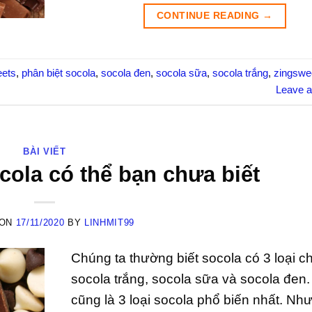
CONTINUE READING
→
eets
,
phân biệt socola
,
socola đen
,
socola sữa
,
socola trắng
,
zingswe
Leave 
BÀI VIẾT
ocola có thể bạn chưa biết
 ON
17/11/2020
BY
LINHMIT99
Chúng ta thường biết socola có 3 loại c
socola trắng, socola sữa và socola đen
cũng là 3 loại socola phổ biến nhất. Nh