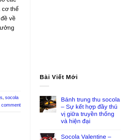
 cơ thể
 đề về
hưởng
Bài Viết Mới
ts
,
socola
Bánh trung thu socola
a comment
– Sự kết hợp đầy thú
vị giữa truyền thống
và hiện đại
Socola Valentine –