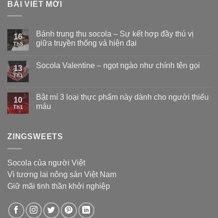
BÀI VIẾT MỚI
Bánh trung thu socola – Sự kết hợp đầy thú vị
16
giữa truyền thống và hiện đại
Th8
Socola Valentine – ngọt ngào như chính tên gọi
13
Th1
Bật mí 3 loại thực phẩm này dành cho người thiếu
10
máu
Th1
ZINGSWEETS
Socola của người Việt
Vì tương lai nông sản Việt Nam
Giữ mãi tinh thần khởi nghiệp