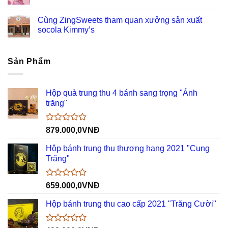
Cùng ZingSweets tham quan xưởng sản xuất
socola Kimmy’s
Sản Phẩm
Hộp quà trung thu 4 bánh sang trọng "Ánh
trăng"
Được
879.000,0
VNĐ
xếp
hạng
Hộp bánh trung thu thượng hạng 2021 "Cung
0
Trăng"
5
sao
Được
659.000,0
VNĐ
xếp
hạng
Hộp bánh trung thu cao cấp 2021 "Trăng Cười"
0
5
sao