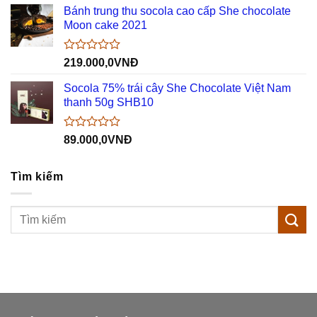
hạng
Bánh trung thu socola cao cấp She chocolate
0
Moon cake 2021
5
sao
Được
219.000,0
VNĐ
xếp
hạng
Socola 75% trái cây She Chocolate Việt Nam
0
thanh 50g SHB10
5
sao
Được
89.000,0
VNĐ
xếp
hạng
0
Tìm kiếm
5
sao