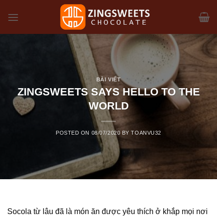
Skip
to
content
BÀI VIẾT
ZINGSWEETS SAYS HELLO TO THE
WORLD
POSTED ON
08/07/2020
BY
TOANVU32
Socola từ lâu đã là món ăn được yêu thích ở khắp mọi nơi