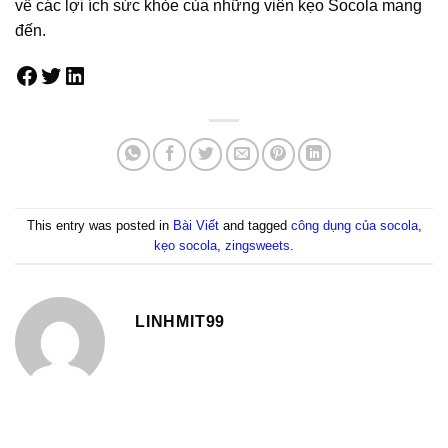
về các lợi ích sức khỏe của những viên kẹo Socola mang
đến.
Facebook
Twitter
LinkedIn
This entry was posted in
Bài Viết
and tagged
công dụng của socola
,
kẹo socola
,
zingsweets
.
LINHMIT99