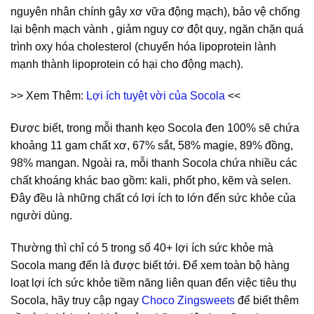
nguyên nhân chính gây xơ vữa động mạch), bảo vệ chống
lại bệnh mạch vành , giảm nguy cơ đột quỵ, ngăn chặn quá
trình oxy hóa cholesterol (chuyển hóa lipoprotein lành
mạnh thành lipoprotein có hại cho động mạch).
>> Xem Thêm:
Lợi ích tuyệt vời của Socola
<<
Được biết, trong mỗi thanh kẹo Socola đen 100% sẽ chứa
khoảng 11 gam chất xơ, 67% sắt, 58% magie, 89% đồng,
98% mangan. Ngoài ra, mỗi thanh Socola chứa nhiều các
chất khoáng khác bao gồm: kali, phốt pho, kẽm và selen.
Đây đều là những chất có lợi ích to lớn đến sức khỏe của
người dùng.
Thường thì chỉ có 5 trong số 40+ lợi ích sức khỏe mà
Socola mang đến là được biết tới. Để xem toàn bộ hàng
loạt lợi ích sức khỏe tiềm năng liên quan đến việc tiêu thụ
Socola, hãy truy cập ngay
Choco Zingsweets
để biết thêm