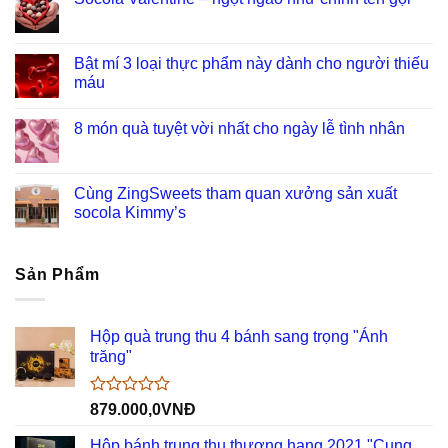
Bật mí 3 loại thực phẩm này dành cho người thiếu
máu
8 món quà tuyệt vời nhất cho ngày lễ tình nhân
Cùng ZingSweets tham quan xưởng sản xuất
socola Kimmy’s
Sản Phẩm
Hộp quà trung thu 4 bánh sang trọng "Ánh
trăng"
Được
879.000,0
VNĐ
xếp
hạng
Hộp bánh trung thu thượng hạng 2021 "Cung