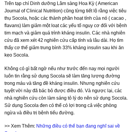
Trên tạp chí Dinh dưỡng Lâm sàng Hoa Kỳ ( American
Journal of Clinical Nutrition) cũng từng tiết lộ rằng việc tiêu
thụ Socola, hoặc các thành phần hoạt tính của nó ( cacao ,
flavans) làm giảm một loạt các yếu tố nguy cơ đối với bệnh
tim mạch và giảm quá trình kháng insulin. Các nhà nghiên
cứu đã xem xét 42 nghiên cứu cấp tính và lâu dài. Họ tìm
thấy cơ thể giảm trung bình 33% kháng insulin sau khi ăn
kẹo Socola.
Không có gì bất ngờ nếu như trước đến nay mọi người
luôn tin rằng sử dụng Socola sẽ làm tăng lượng đường
trong máu và tăng đề kháng insulin. Nhưng nghiên cứu
tuyệt vời này đã bác bỏ được điều đó. Và ngược lại, các
nhà nghiên cứu còn làm sáng tỏ lý do nên sử dụng Socola.
Sử dụng Socola đen có thể có lợi trong cả việc phòng
ngừa và điều trị bệnh tiểu đường.
>> Xem Thêm:
Những điều có thể bạn đang nghĩ sai về