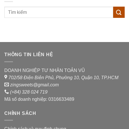
sao
THÔNG TIN LIÊN HỆ
DOANH NGHIỆP TƯ NHÂN TOẢN VŨ
702/58 Điện Biên Phủ, Phường 10, Quận 10, TP.HCM
zingsweets@gmail.com
(+84) 328 024 719
Mã số doanh nghiệp: 0316633489
CHÍNH SÁCH
Chính sách và quy định chung