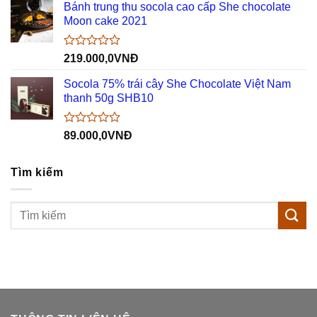
hạng
Bánh trung thu socola cao cấp She chocolate
0
Moon cake 2021
5
sao
Được
219.000,0
VNĐ
xếp
hạng
Socola 75% trái cây She Chocolate Việt Nam
0
thanh 50g SHB10
5
sao
Được
89.000,0
VNĐ
xếp
hạng
0
Tìm kiếm
5
sao