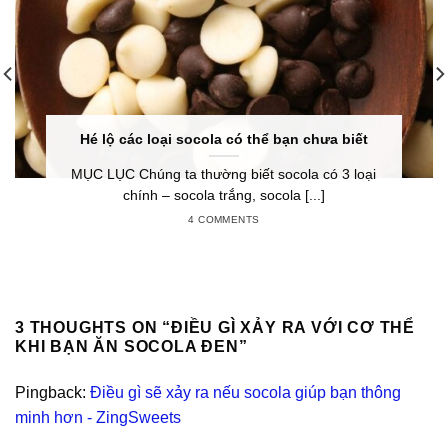
Hé lộ các loại socola có thể bạn chưa biết
MỤC LỤC Chúng ta thường biết socola có 3 loại
chính – socola trắng, socola [...]
4 COMMENTS
3 THOUGHTS ON “
ĐIỀU GÌ XẢY RA VỚI CƠ THỂ
KHI BẠN ĂN SOCOLA ĐEN
”
Pingback:
Điều gì sẽ xảy ra nếu socola giúp bạn thông
minh hơn - ZingSweets