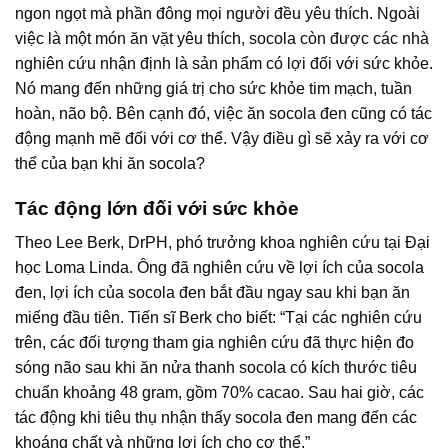
ngon ngọt mà phần đông mọi người đều yêu thích. Ngoài
việc là một món ăn vặt yêu thích, socola còn được các nhà
nghiên cứu nhận định là sản phẩm có lợi đối với sức khỏe.
Nó mang đến những giá trị cho sức khỏe tim mạch, tuần
hoàn, não bộ. Bên cạnh đó, việc ăn socola đen cũng có tác
động mạnh mẽ đối với cơ thể. Vậy điều gì sẽ xảy ra với cơ
thể của bạn khi ăn socola?
Tác động lớn đối với sức khỏe
Theo Lee Berk, DrPH, phó trưởng khoa nghiên cứu tại Đại
học Loma Linda. Ông đã nghiên cứu về lợi ích của socola
đen, lợi ích của socola đen bắt đầu ngay sau khi bạn ăn
miếng đầu tiên. Tiến sĩ Berk cho biết: “Tại các nghiên cứu
trên, các đối tượng tham gia nghiên cứu đã thực hiện đo
sóng não sau khi ăn nửa thanh socola có kích thước tiêu
chuẩn khoảng 48 gram, gồm 70% cacao. Sau hai giờ, các
tác động khi tiêu thụ nhận thấy socola đen mang đến các
khoáng chất và những lợi ích cho cơ thể.”