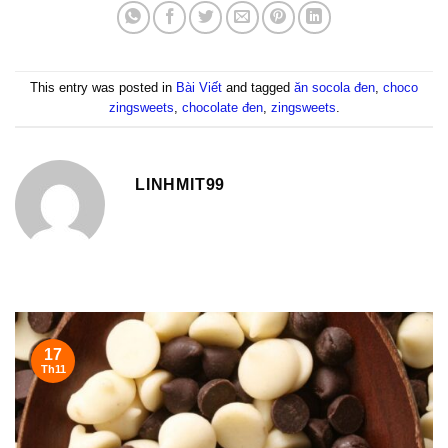
This entry was posted in
Bài Viết
and tagged
ăn socola đen
,
choco
zingsweets
,
chocolate đen
,
zingsweets
.
LINHMIT99
17
Th11