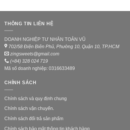
xếp
xếp
hạng
hạng
0
0
5
5
sao
sao
THÔNG TIN LIÊN HỆ
DOANH NGHIỆP TƯ NHÂN TOẢN VŨ
702/58 Điện Biên Phủ, Phường 10, Quận 10, TP.HCM
zingsweets@gmail.com
(+84) 328 024 719
Mã số doanh nghiệp: 0316633489
CHÍNH SÁCH
Chính sách và quy định chung
Chính sách vận chuyển.
Chính sách đổi trả sản phẩm
Chính sách bảo mật thông tin khách hàng