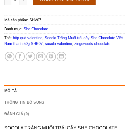
Mã sản phẩm:
SHV07
Danh mục:
She Chocolate
Thẻ:
hộp quà valentine
,
Socola Trắng Muối trái cây She Chocolate Việt
Nam thanh 50g SHB07
,
socola valentine
,
zingsweets chocolate
MÔ TẢ
THÔNG TIN BỔ SUNG
ĐÁNH GIÁ (0)
SOCOLA TRẮNG MUỐI TRÁI CÂY SHE CHOCOLATE