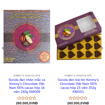
KIMMY'S CHOCOLATE
KIMMY'S CHOCOLATE
Socola đen nhân mắc ca
Socola đen trái tim Kimmy’s
Kimmy’s Chocolate Việt
Chocolate Việt Nam 65%
Nam 65% cacao hộp 16
cacao hộp 15 viên 252g
viên 240g KMG06
KMG01
260.000,0
VNĐ
260.000,0
VNĐ
Được
Được