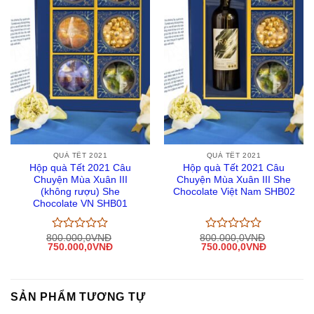
QUÀ TẾT 2021
QUÀ TẾT 2021
Hộp quà Tết 2021 Câu
Hộp quà Tết 2021 Câu
Chuyện Mùa Xuân III
Chuyện Mùa Xuân III She
(không rượu) She
Chocolate Việt Nam SHB02
Chocolate VN SHB01
800.000,0
VNĐ
800.000,0
VNĐ
Được
Được
Giá
Giá
Giá
Giá
750.000,0
VNĐ
750.000,0
VNĐ
xếp
xếp
gốc
hiện
gốc
hiện
hạng
hạng
là:
tại
là:
tại
0
0
800.000,0VNĐ.
là:
800.000,0VNĐ.
là:
750.000,0VNĐ.
750.000,0
5
5
sao
sao
SẢN PHẨM TƯƠNG TỰ