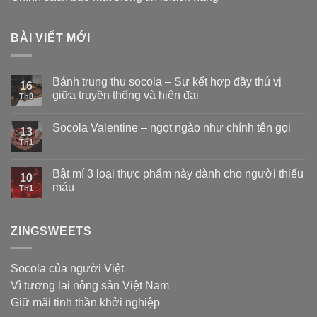
BÀI VIẾT MỚI
Bánh trung thu socola – Sự kết hợp đầy thú vị
16
giữa truyền thống và hiện đại
Th8
Socola Valentine – ngọt ngào như chính tên gọi
13
Th1
Bật mí 3 loại thực phẩm này dành cho người thiếu
10
máu
Th1
ZINGSWEETS
Socola của người Việt
Vì tương lai nông sản Việt Nam
Giữ mãi tinh thần khởi nghiệp