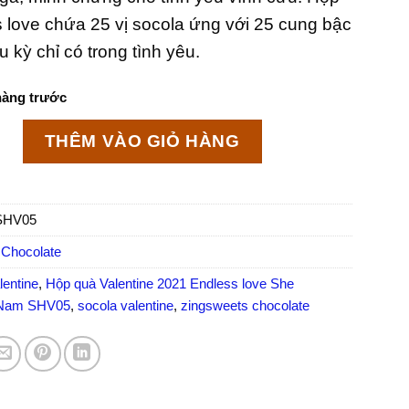
 love chứa 25 vị socola ứng với 25 cung bậc
 kỳ chỉ có trong tình yêu.
hàng trước
ntine 2021 Endless love She Chocolate Việt Nam SHV05
THÊM VÀO GIỎ HÀNG
SHV05
 Chocolate
lentine
,
Hộp quà Valentine 2021 Endless love She
t Nam SHV05
,
socola valentine
,
zingsweets chocolate