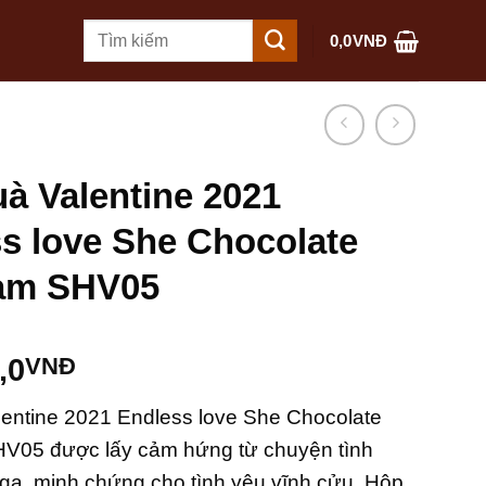
Tìm
0,0
VNĐ
kiếm:
à Valentine 2021
s love She Chocolate
Nam SHV05
,0
VNĐ
entine 2021 Endless love She Chocolate
HV05 được lấy cảm hứng từ chuyện tình
nga, minh chứng cho tình yêu vĩnh cửu. Hộp