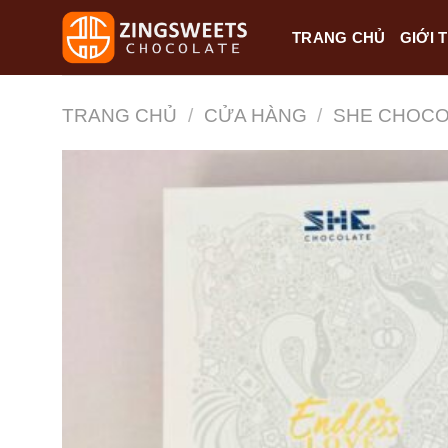
Skip
TRANG CHỦ
GIỚI 
to
content
TRANG CHỦ
/
CỬA HÀNG
/
SHE CHOCO