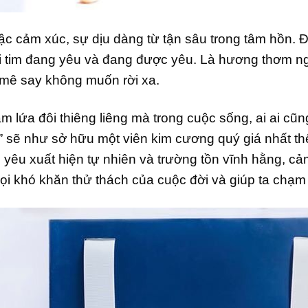
c cảm xúc, sự dịu dàng từ tận sâu trong tâm hồn. Đ
rái tim đang yêu và đang được yêu. Là hương thơm 
i mê say không muốn rời xa.
m lứa đôi thiêng liêng mà trong cuộc sống, ai ai c
sẽ như sở hữu một viên kim cương quý giá nhất thế g
nh yêu xuất hiện tự nhiên và trường tồn vĩnh hằng, 
mọi khó khăn thử thách của cuộc đời và giúp ta chạ