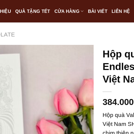
THIỆU
QUÀ TẶNG TẾT
CỬA HÀNG
BÀI VIẾT
LIÊN HỆ
LATE
Hộp qu
Endles
Việt 
384.000
Hộp quà Val
Việt Nam S
chim thiên 