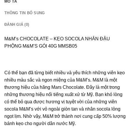
MÔ TẢ
THÔNG TIN BỔ SUNG
ĐÁNH GIÁ (0)
M&M’s CHOCOLATE – KẸO SOCOLA NHÂN ĐẬU
PHỘNG M&M’S GÓI 40G MMSB05
Có thể bạn đã từng biết nhiều và yêu thích những viên kẹo
nhiều màu sắc và ngon miệng của M&M’s. M&M là một
thương hiệu của hãng Mars Chocolate. Đây là một trong
những thương hiệu nổi tiếng xuất xứ từ Mỹ. Bạn khó lòng
có thể bỏ qua được hương vị tuyệt vời của những viên
socola M&M’s với vỏ ngoài giòn tan và nhân socola lỏng
ngọt lịm. Nhờ vậy, M&M trở thành nơi cung cấp 50% lượng
bánh kẹo cho người dân nước Mỹ.