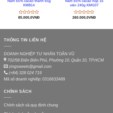
Nam 65% cacao thanh 65g
Nam 65% cacao hộp 16
KMB14
viên 240g KMG07
85.000,0
VNĐ
260.000,0
VNĐ
Được
Được
xếp
xếp
hạng
hạng
0
0
5
5
sao
sao
THÔNG TIN LIÊN HỆ
DOANH NGHIỆP TƯ NHÂN TOẢN VŨ
702/58 Điện Biên Phủ, Phường 10, Quận 10, TP.HCM
zingsweets@gmail.com
(+84) 328 024 719
Mã số doanh nghiệp: 0316633489
CHÍNH SÁCH
Chính sách và quy định chung