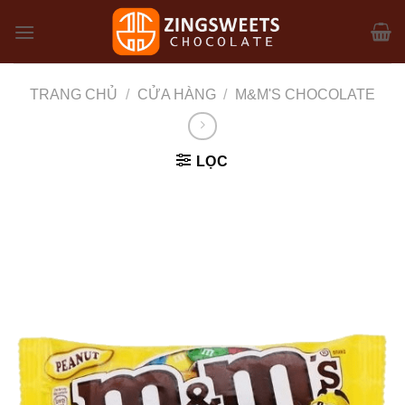
Skip
to
content
TRANG CHỦ
/
CỬA HÀNG
/
M&M'S CHOCOLATE
LỌC