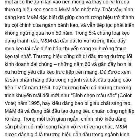
một ai có thể xâm lấn vào nền móng và thay đổi vị trí của
thương hiệu kẹo socola M&M độc nhất này. Thật vậy, hình
dáng kẹo M&M đặc biệt đã giúp cho thương hiệu trở thành
trụ cột chính của ngành bánh kẹo, và vẫn tiếp tục phát triển
không ngừng qua hơn 50 năm. Trong 5% chủng loại kẹo
dạng thanh dài, M&M đã dẫn dắt từ xu hướng thúc đẩy
mua kẹo tại các điểm bán chuyển sang xu hướng “mua
kẹo tại nhà”. Thương hiệu cũng đã đi đầu trong đường lối
kinh doanh đại chúng – những năm 60 và gần đây hơn là
xu hướng yêu cầu kẹo trực tiếp trên mạng. Dù được xem
là sản phẩm hàng đầu trong ngành và bắt đầu quảng cáo
trên TV từ năm 1954, hay thương hiệu có những chương
trình khuyến mãi đổi mới như “Bình chọn màu sắc” (Color
Vote) năm 1995, hay kiểu dáng bao bì giàu chất sáng tạo,
M&M đã và đang bắt đầu tạo dựng tiêu chuẩn công nghiệp
rõ ràng. Trong một thời gian ngắn, chính nhờ kiểu dáng
sản phẩm đổi mới song hành với vị trí vững chắc, M&M
được đánh giá là thương hiệu dẫn đầu trong ngành kinh