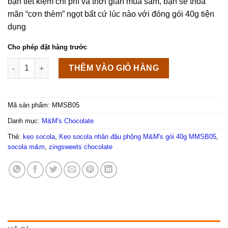
bạn tiết kiệm chi phí và thời gian mua sắm, bạn sẽ thỏa
mãn “cơn thèm” ngọt bất cứ lúc nào với đóng gói 40g tiện
dụng
Cho phép đặt hàng trước
Kẹo socola nhân đậu phộng M&M's gói 40g MMSB05 số lượng
THÊM VÀO GIỎ HÀNG
Mã sản phẩm:
MMSB05
Danh mục:
M&M's Chocolate
Thẻ:
kẹo socola
,
Kẹo socola nhân đậu phộng M&M's gói 40g MMSB05
,
socola m&m
,
zingsweets chocolate