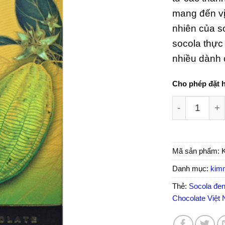
mang đến vị 
nhiên của s
socola thực
nhiều dành 
Cho phép đặt 
Socola đen n
Mã sản phẩm:
Danh mục:
kim
Thẻ:
Socola đe
Chocolate Việt