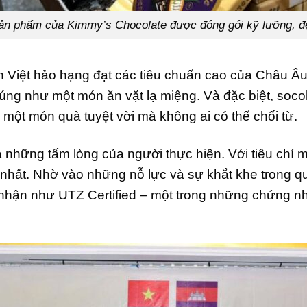
ản phẩm của Kimmy’s Chocolate được đóng gói kỹ lưỡng, đ
n Việt hảo hạng đạt các tiêu chuẩn cao của Châu Â
úng như một món ăn vặt lạ miệng. Và đặc biệt, soco
 một món quà tuyệt vời mà không ai có thể chối từ.
 những tấm lòng của người thực hiện. Với tiêu chí 
 nhất. Nhờ vào những nỗ lực và sự khắt khe trong qu
hận như UTZ Certified – một trong những chứng nhậ