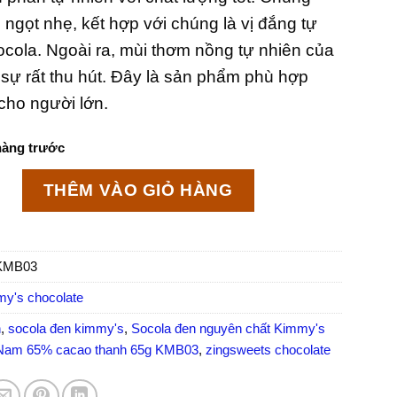
ngọt nhẹ, kết hợp với chúng là vị đắng tự
ocola. Ngoài ra, mùi thơm nồng tự nhiên của
 sự rất thu hút. Đây là sản phẩm phù hợp
cho người lớn.
hàng trước
guyên chất Kimmy's Chocolate Việt Nam 65% cacao tha
THÊM VÀO GIỎ HÀNG
KMB03
my's chocolate
n
,
socola đen kimmy's
,
Socola đen nguyên chất Kimmy's
 Nam 65% cacao thanh 65g KMB03
,
zingsweets chocolate