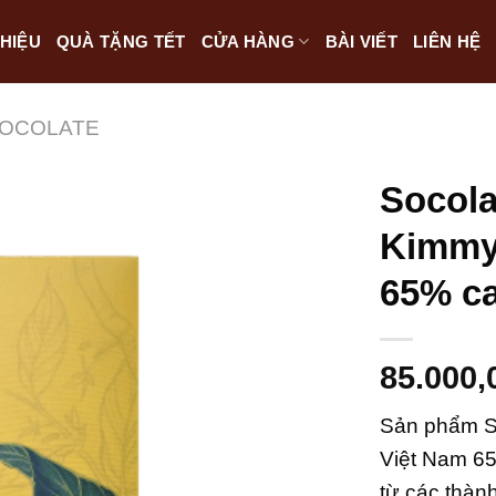
THIỆU
QUÀ TẶNG TẾT
CỬA HÀNG
BÀI VIẾT
LIÊN HỆ
HOCOLATE
Socola
Kimmy’
65% c
85.000,
Sản phẩm S
Việt Nam 6
từ các thàn