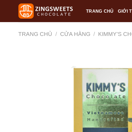
Skip
TRANG CHỦ
GIỚI 
to
content
TRANG CHỦ
/
CỬA HÀNG
/
KIMMY'S C