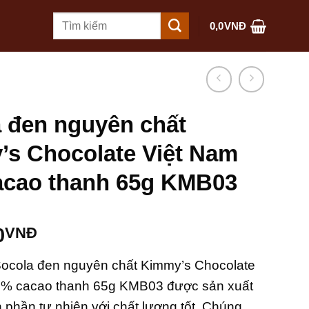
Tìm
0,0
VNĐ
kiếm:
 đen nguyên chất
s Chocolate Việt Nam
acao thanh 65g KMB03
0
VNĐ
ocola đen nguyên chất Kimmy’s Chocolate
5% cacao thanh 65g KMB03 được sản xuất
h phần tự nhiên với chất lượng tốt. Chúng