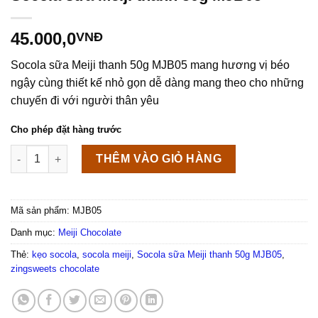
45.000,0
VNĐ
Socola sữa Meiji thanh 50g MJB05 mang hương vị béo
ngậy cùng thiết kế nhỏ gọn dễ dàng mang theo cho những
chuyến đi với người thân yêu
Cho phép đặt hàng trước
Socola sữa Meiji thanh 50g MJB05 số lượng
THÊM VÀO GIỎ HÀNG
Mã sản phẩm:
MJB05
Danh mục:
Meiji Chocolate
Thẻ:
kẹo socola
,
socola meiji
,
Socola sữa Meiji thanh 50g MJB05
,
zingsweets chocolate