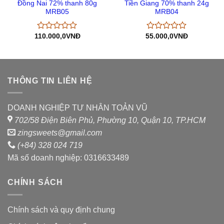
Đồng Nai 72% thanh 80g
Tiền Giang 70% thanh 24g
MRB05
MRB04
110.000,0
VNĐ
55.000,0
VNĐ
Được
Được
xếp
xếp
hạng
hạng
0
0
5
5
sao
sao
THÔNG TIN LIÊN HỆ
DOANH NGHIỆP TƯ NHÂN TOẢN VŨ
702/58 Điện Biên Phủ, Phường 10, Quận 10, TP.HCM
zingsweets@gmail.com
(+84) 328 024 719
Mã số doanh nghiệp: 0316633489
CHÍNH SÁCH
Chính sách và quy định chung