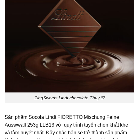
ZingSweets Lindt chocolate Thụy Sĩ
Sản phẩm Socola Lindt FIORETTO Mischung Feine
Auswwall 253g LLB13 với quy trình tuyển chọn khắt khe
và tâm huyết nhất. Đây chắc hẳn sẽ trở thành sản phẩm