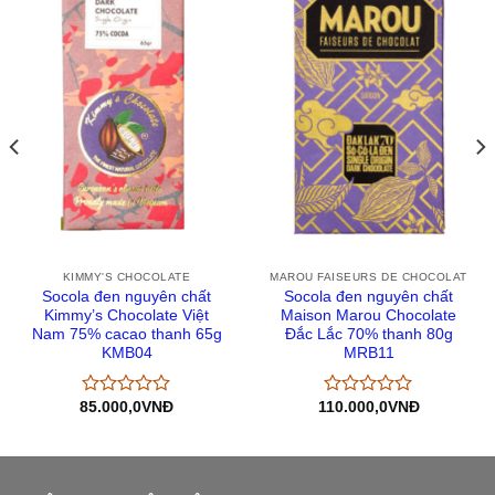
KIMMY'S CHOCOLATE
MAROU FAISEURS DE CHOCOLAT
Socola đen nguyên chất
Socola đen nguyên chất
Kimmy’s Chocolate Việt
Maison Marou Chocolate
Nam 75% cacao thanh 65g
Đắc Lắc 70% thanh 80g
KMB04
MRB11
85.000,0
VNĐ
110.000,0
VNĐ
Được
Được
xếp
xếp
hạng
hạng
0
0
5
5