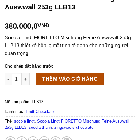
Auswwall 253g LLB13
380.000,0
VNĐ
Socola Lindt FIORETTO Mischung Feine Auswwall 253g
LLB13 thiết kế hộp lạ mắt tinh tế dành cho những người
quan trọng
Cho phép đặt hàng trước
Socola Lindt FIORETTO Mischung Feine Auswwall 253g LLB13
THÊM VÀO GIỎ HÀNG
Mã sản phẩm:
LLB13
Danh mục:
Lindt Chocolate
Thẻ:
socola lindt
,
Socola Lindt FIORETTO Mischung Feine Auswwall
253g LLB13
,
socola thanh
,
zingsweets chocolate