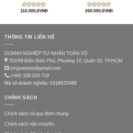
110.000,0
VNĐ
260.000,0
VNĐ
Được
Được
xếp
xếp
hạng
hạng
0
0
5
5
sao
sao
THÔNG TIN LIÊN HỆ
DOANH NGHIỆP TƯ NHÂN TOẢN VŨ
702/58 Điện Biên Phủ, Phường 10, Quận 10, TP.HCM
zingsweets@gmail.com
(+84) 328 024 719
Mã số doanh nghiệp: 0316633489
CHÍNH SÁCH
Chính sách và quy định chung
Chính sách vận chuyển.