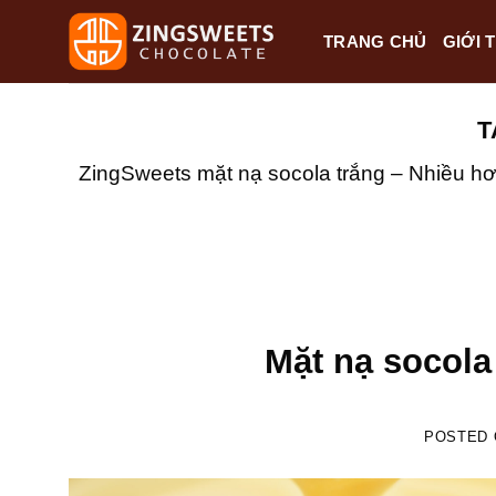
Skip
TRANG CHỦ
GIỚI 
to
content
T
ZingSweets mặt nạ socola trắng – Nhiều hơ
Mặt nạ socola 
POSTED