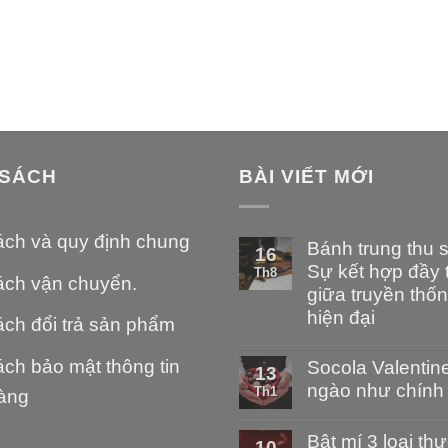
 SÁCH
BÀI VIẾT MỚI
ách và quy định chung
Bánh trung thu 
16
Sự kết hợp đầy t
Th8
ách vận chuyển.
giữa truyền thố
hiện đại
ch đổi trả sản phẩm
ch bảo mật thông tin
Socola Valentin
13
ngào như chính 
Th1
àng
Bật mí 3 loại t
10