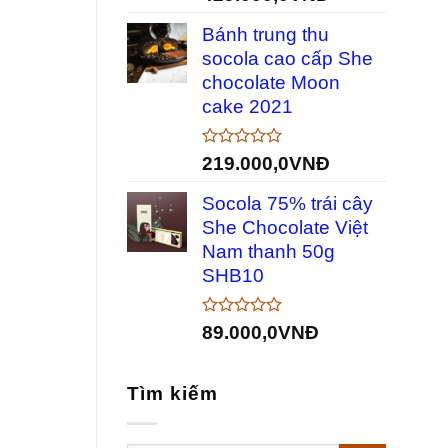
xếp
hạng
Bánh trung thu
0
5
socola cao cấp She
sao
chocolate Moon
cake 2021
Được
219.000,0
VNĐ
xếp
hạng
Socola 75% trái cây
0
5
She Chocolate Việt
sao
Nam thanh 50g
SHB10
Được
89.000,0
VNĐ
xếp
hạng
0
Tìm kiếm
5
sao