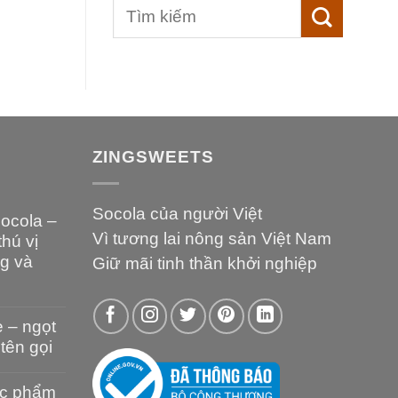
ZINGSWEETS
Socola của người Việt
socola –
Vì tương lai nông sản Việt Nam
hú vị
ng và
Giữ mãi tinh thần khởi nghiệp
e – ngọt
tên gọi
hực phẩm