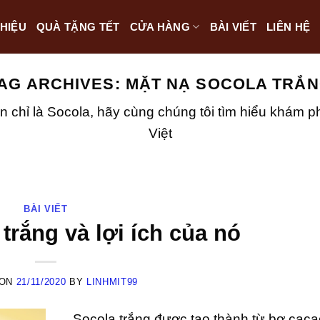
THIỆU
QUÀ TẶNG TẾT
CỬA HÀNG
BÀI VIẾT
LIÊN HỆ
AG ARCHIVES:
MẶT NẠ SOCOLA TRẮ
n chỉ là Socola, hãy cùng chúng tôi tìm hiểu khám 
Việt
BÀI VIẾT
trắng và lợi ích của nó
 ON
21/11/2020
BY
LINHMIT99
Socola trắng được tạo thành từ bơ caca