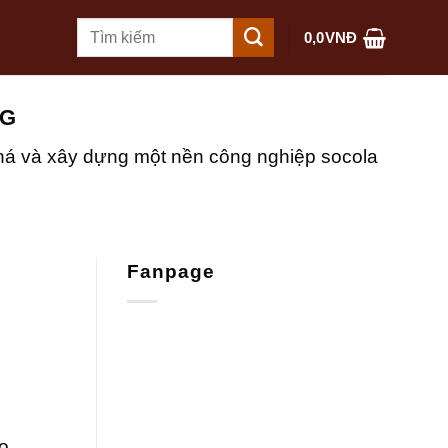
Tìm
0,0
VNĐ
kiếm:
NG
phá và xây dựng một nền công nghiệp socola
Fanpage
o,