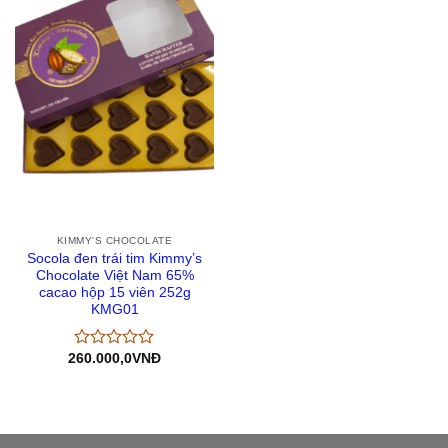
KIMMY'S CHOCOLATE
Socola đen trái tim Kimmy’s
Chocolate Việt Nam 65%
cacao hộp 15 viên 252g
KMG01
260.000,0
VNĐ
Được
xếp
hạng
0
5
sao