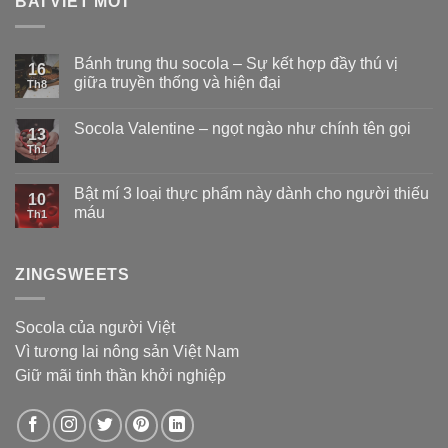
BÀI VIẾT MỚI
Bánh trung thu socola – Sự kết hợp đầy thú vị
16
giữa truyền thống và hiện đại
Th8
Socola Valentine – ngọt ngào như chính tên gọi
13
Th1
Bật mí 3 loại thực phẩm này dành cho người thiếu
10
máu
Th1
ZINGSWEETS
Socola của người Việt
Vì tương lai nông sản Việt Nam
Giữ mãi tinh thần khởi nghiệp