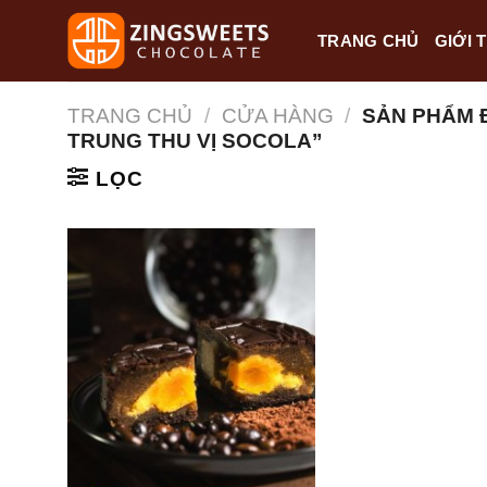
Skip
TRANG CHỦ
GIỚI 
to
content
TRANG CHỦ
/
CỬA HÀNG
/
SẢN PHẨM 
TRUNG THU VỊ SOCOLA”
LỌC