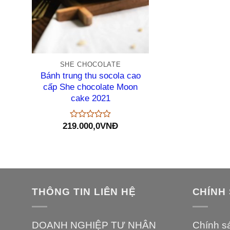
+
SHE CHOCOLATE
Bánh trung thu socola cao
cấp She chocolate Moon
cake 2021
219.000,0
VNĐ
Được
xếp
hạng
0
5
sao
THÔNG TIN LIÊN HỆ
CHÍNH
DOANH NGHIỆP TƯ NHÂN
Chính s