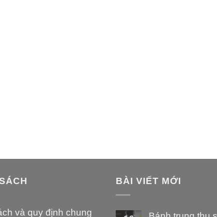
 SÁCH
BÀI VIẾT MỚI
ách và quy định chung
Bánh trung thu 