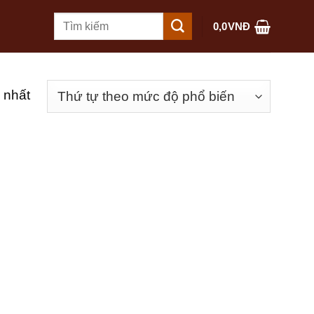
Tìm
0,0
VNĐ
kiếm:
 nhất