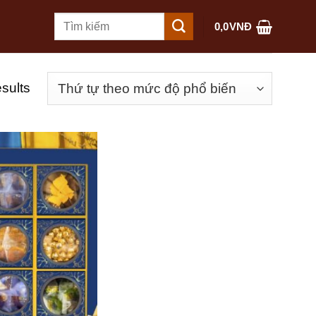
Tìm
0,0
VNĐ
kiếm:
esults