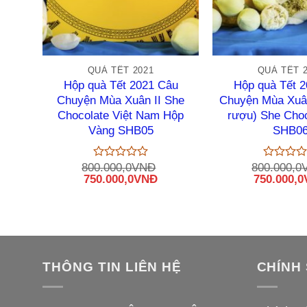
+
+
QUÀ TẾT 2021
QUÀ TẾT 
Hộp quà Tết 2021 Câu
Hộp quà Tết 
Chuyện Mùa Xuân II She
Chuyện Mùa Xuân
Chocolate Việt Nam Hộp
rượu) She Cho
Vàng SHB05
SHB0
800.000,0
VNĐ
800.000,0
Được
Được
Giá
Giá
Giá
750.000,0
VNĐ
750.000,0
xếp
xếp
gốc
hiện
gốc
hạng
hạng
là:
0
tại
là:
0
5
5
800.000,0VNĐ.
là:
800.000,0
sao
sao
750.000,0VNĐ.
THÔNG TIN LIÊN HỆ
CHÍNH