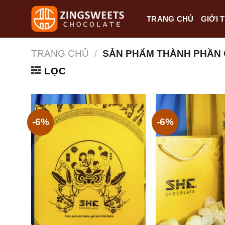
Skip
TRANG CHỦ
GIỚI 
to
content
TRANG CHỦ
/
SẢN PHẨM THÀNH PHẦN
LỌC
-6%
-6%